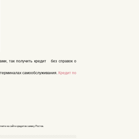
гами, так получить кредит без справок о
 и терминалах самообслуживания.
Кредит по
лните на сайте кредитов заявку Ростов.