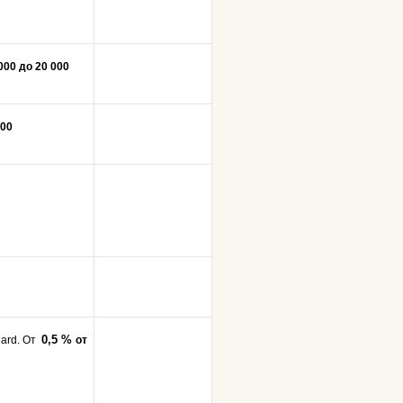
000 до 20 000
000
0,5 %
Card.
От
от