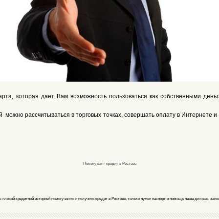
арта, которая дает Вам возможность пользоваться как собственными день
ой можно рассчитываться в торговых точках, совершать оплату в Интернете
Помогу взят кредит в Ростове
с плохой кредитной историей помогу взять и получить кредит в Ростове, только нужен паспорт и помощь наша для вас, запо