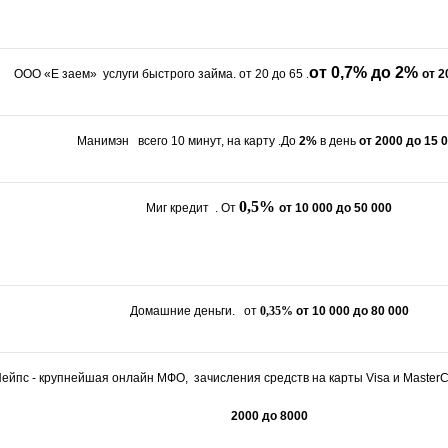
от 0,7% до 2%
ООО «Е заем» услуги быстрого займа. от 20 до 65
.
от 2
Манимэн всего 10 минут, на карту .До
2%
в день
от 2000 до 15 
0,5%
Миг кредит . От
от 10 000 до 50 000
Домашние деньги. от
0,35%
от 10 000 до 80 000
ейпс - крупнейшая онлайн МФО, зачисления средств на карты Visa и Master
2000 до 8000