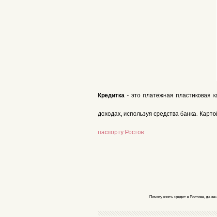
Кредитка
- это платежная пластиковая к
доходах, используя средства банка. Карт
паспорту Ростов
Помогу взять кредит в Ростове, да же 